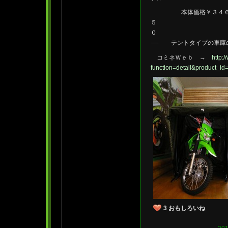
本体価格￥３４６５０
５
—- テントタイプの車庫
コミネＷｅｂ →
http:
function=detail&product_i
3
おもしろいね