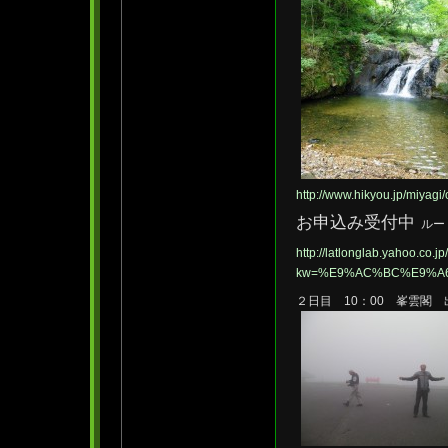
http://www.hikyou.jp/miyag
お申込み受付中
ルー
http://latlonglab.yahoo.co.jp/
kw=%E9%AC%BC%E9%A
２日目 10：00 峯雲閣