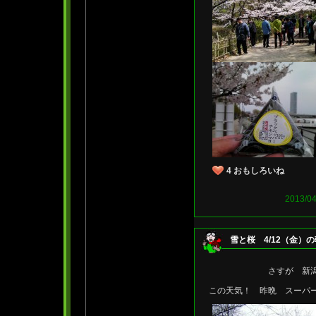
4
おもしろいね
2013/
雪と桜 4/12（金）の
さすが 新潟 桜
この天気！ 昨晩 スーパ