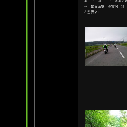
山 ⇒ 山寺 ⇒ 銀山
⇒ 鬼首温泉：峯雲閣 泊
＆懇親会)