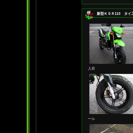
新型ＫＳＲ110 タイ
入荷
ール