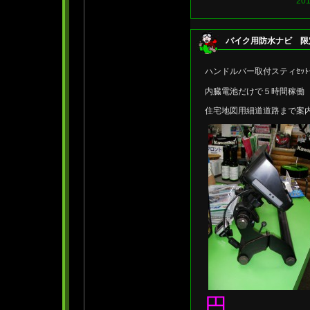
20
バイク用防水ナビ 限
ハンドルバー取付スティｾｯ
内臓電池だけで５時間稼働
住宅地図用細道道路まで案
円