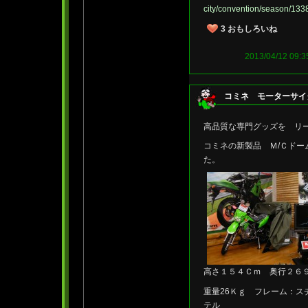
city/convention/season/133
3
おもしろいね
2013/04/12 
コミネ モーターサイ
高品質な専門グッズを リ
コミネの新製品 Ｍ/Ｃド
た。
高さ１５４Ｃｍ 奥行２６
重量26Ｋｇ フレーム：ス
テル